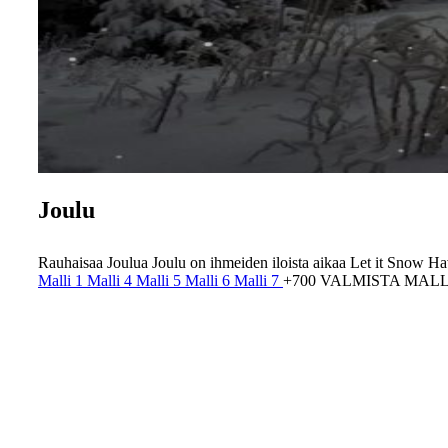
Joulu
Rauhaisaa Joulua
Joulu on ihmeiden iloista aikaa
Let it Snow
Hav
Malli 1
Malli 4
Malli 5
Malli 6
Malli 7
+700 VALMISTA MALLI